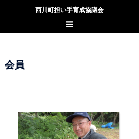
コ
西川町担い手育成協議会
ン
テ
Toggle
ン
menu
ツ
へ
ス
キ
会員
ッ
プ