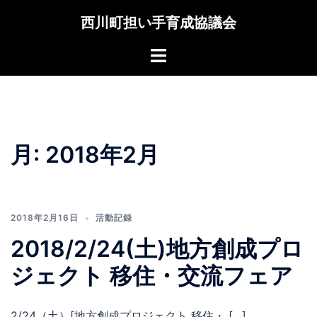
コ
西川町担い手育成協議会
ン
テ
Toggle
ン
menu
ツ
へ
ス
キ
月:
2018年2月
ッ
プ
2018年2月16日
活動記録
2018/2/24(土)地方創成プロ
ジェクト 移住・交流フェア
2/24（土）[地方創成プロジェクト 移住・ […]