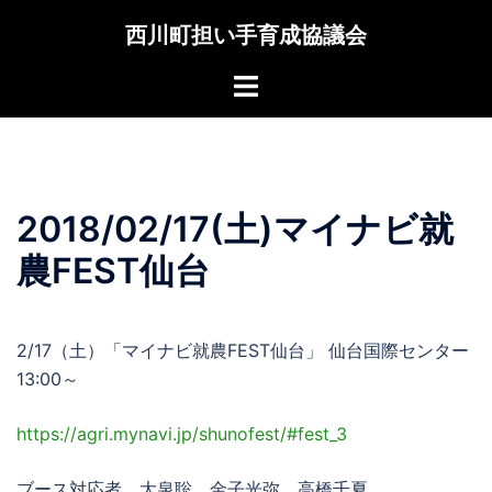
コ
西川町担い手育成協議会
ン
テ
Toggle
ン
menu
ツ
へ
ス
キ
2018/02/17(土)マイナビ就
ッ
農FEST仙台
プ
2/17（土）「マイナビ就農FEST仙台」 仙台国際センター
13:00～
https://agri.mynavi.jp/
shunofest/#fest_3
ブース対応者 大泉聡、金子光弥、高橋千夏