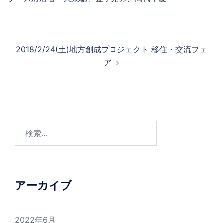
投
2018/2/24(土)地方創成プロジェクト 移住・交流フェ
稿
ア
ナ
ビ
ゲ
ー
シ
検
ョ
索:
ン
アーカイブ
2022年6月