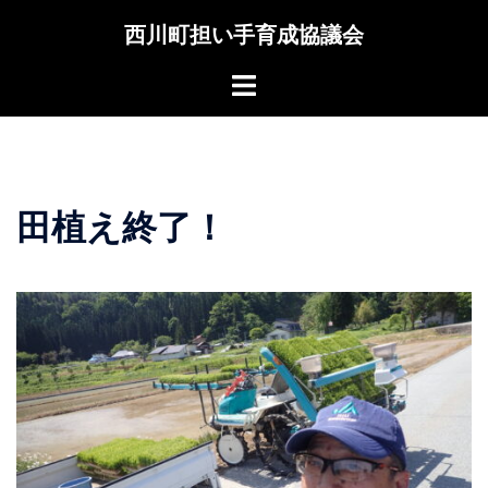
コ
西川町担い手育成協議会
ン
テ
Toggle
ン
menu
ツ
へ
ス
キ
田植え終了！
ッ
プ